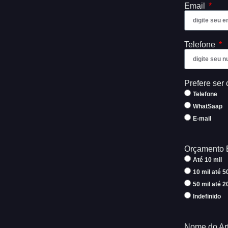
Email
Telefone
Prefere ser 
Telefone
WhatSaap
E-mail
Orçamento 
Até 10 mil
10 mil até 5
50 mil até 2
Indefinido
Nome do Art