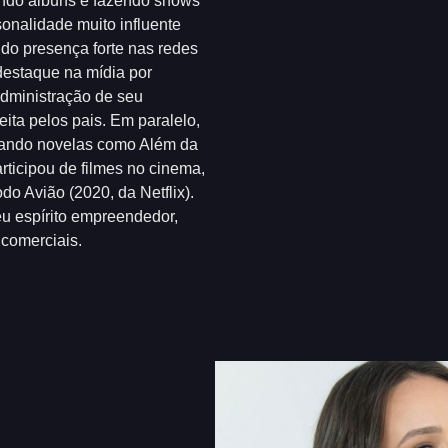
ando álbuns e fazendo shows
sonalidade muito influente
do presença forte nas redes
destaque na mídia por
dministração de seu
eita pelos pais. Em paralelo,
elando novelas como Além da
rticipou de filmes no cinema,
o Avião (2020, da Netflix).
eu espírito empreendedor,
comerciais.